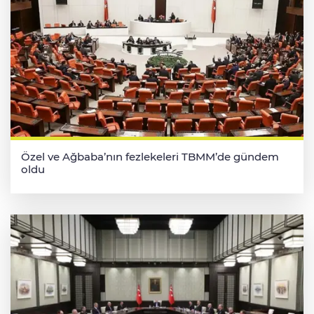
Özel ve Ağbaba’nın fezlekeleri TBMM’de gündem
oldu