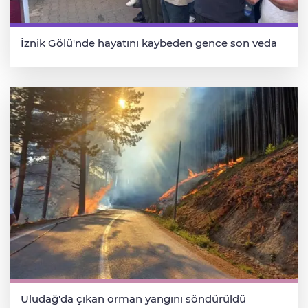
İznik Gölü'nde hayatını kaybeden gence son veda
Uludağ'da çıkan orman yangını söndürüldü