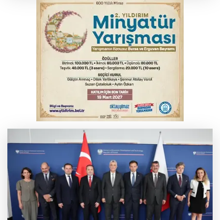
yansıyacak mı?
YENİ Parti Genel Başkanı Özel'den
Çerçeve Yasa yorumu
Serbest piyasada döviz fiyatları
Serbest piyasada altın fiyatları...