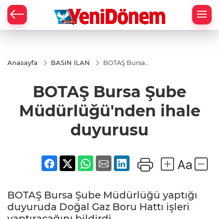
Zİ
Anasayfa
BASIN İLAN
BOTAŞ Bursa
Şube
Müdürlüğü'nden
BOTAŞ Bursa Şube
ihale duyurusu
Müdürlüğü'nden ihale
duyurusu
BOTAŞ Bursa Şube Müdürlüğü yaptığı
duyuruda Doğal Gaz Boru Hattı işleri
yaptıracağını bildirdi.