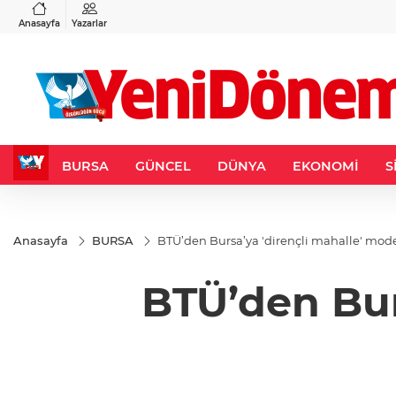
VND
GAU/TRY
3
%-0,22
0,0018
%0,19
6.638,81
%-0,33
Anasayfa
Yazarlar
BURSA
GÜNCEL
DÜNYA
EKONOMİ
S
Anasayfa
BURSA
BTÜ’den Bursa’ya 'dirençli mahalle' mode
BTÜ’den Bur