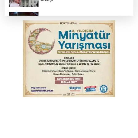
Bursa’da drift atan sürücüye ceza yağdı
Bursa'da korkutan kazada 4 yaralı
Feci kaza yaşlı çifti hayattan kopardı
Yükseköğretim Kanununda değişiklik
Resmi Gazete'de