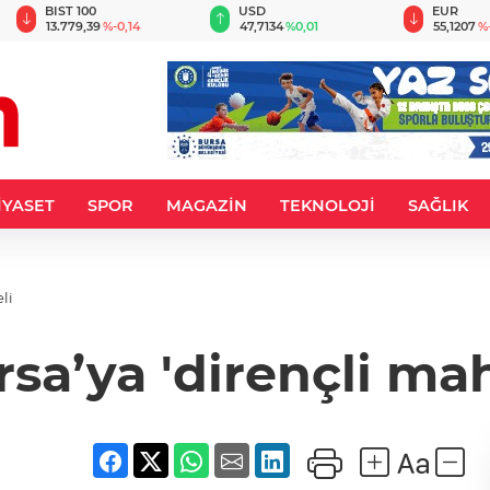
BIST 100
USD
EUR
13.779,39
%-0,14
47,7134
%0,01
55,1207
%
İYASET
SPOR
MAGAZİN
TEKNOLOJİ
SAĞLIK
li
sa’ya 'dirençli mah