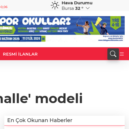
Hava Durumu
GBP
CHF
-0,06
64,3687
%-0,02
58,9564
%-0,16
Bursa
32 °
RESMİ İLANLAR
alle' modeli
En Çok Okunan Haberler