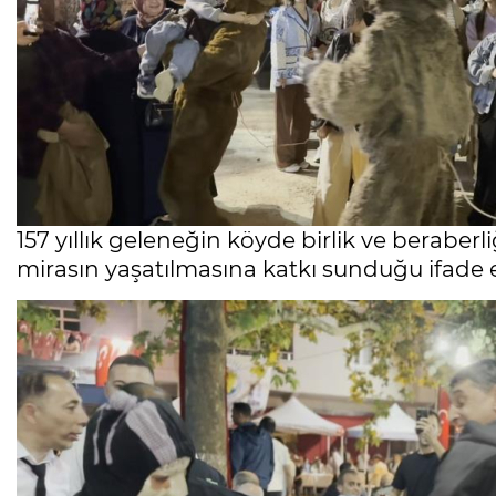
157 yıllık geleneğin köyde birlik ve beraber
mirasın yaşatılmasına katkı sunduğu ifade e