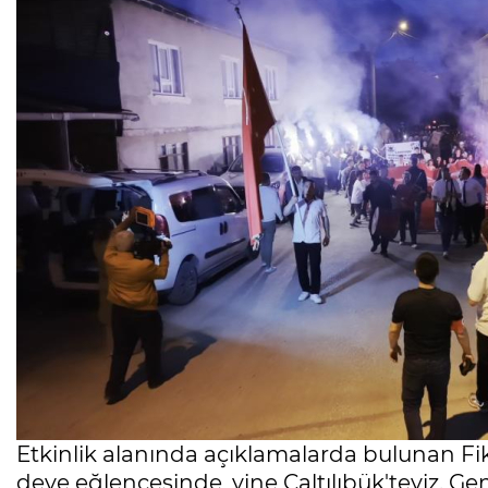
Etkinlik alanında açıklamalarda bulunan Fikri
deve eğlencesinde, yine Çaltılıbük'teyiz. Ge