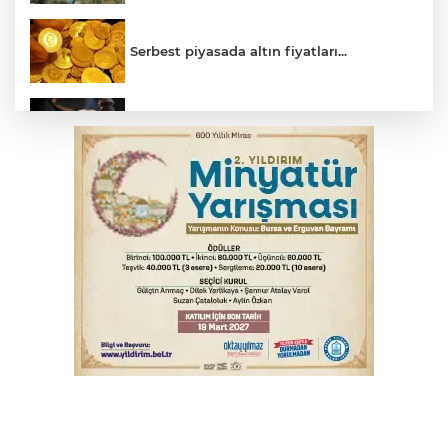
Serbest piyasada altın fiyatları...
Yargıtay’dan primle çalışanlara müjde
Bursa’da bugün hava nasıl olacak?
Osmangazi’de iş arayanlara destek
TOFAŞ Basketbol'da sağlık kontrolleri
başladı