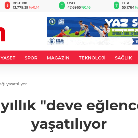
BIST 100
USD
EUR
13.779,39
%-0,14
47,6965
%0,16
55,1784
%
İYASET
SPOR
MAGAZİN
TEKNOLOJİ
SAĞLIK
ği yaşatılıyor
 yıllık "deve eğlenc
yaşatılıyor