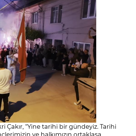
 Çakır, "Yine tarihi bir gündeyiz. Tarihi
nçlerimizin ve halkımızın ortaklaşa