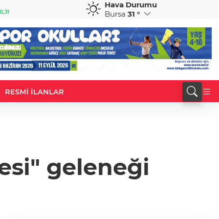
Hava Durumu
GBP
CHF
0,31
64,4315
%0,42
59,0599
%0,85
Bursa
31 °
RESMİ İLANLAR
esi" geleneği