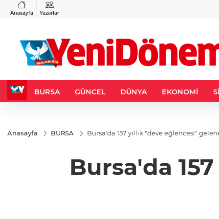
VND
GAU/TRY
3
%-0,22
0,0018
%0,46
6.675,05
%2,81
Anasayfa
Yazarlar
BURSA
GÜNCEL
DÜNYA
EKONOMİ
S
Anasayfa
BURSA
Bursa'da 157 yıllık "deve eğlencesi" gelene
Bursa'da 157