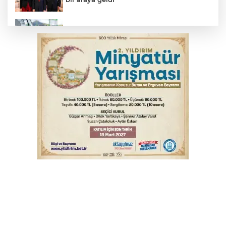
Benzine dev indirim! Pompaya fiyatlarına
yansıyacak mı?
Serbest piyasada döviz fiyatları
Serbest piyasada altın fiyatları...
YENİ Parti Genel Başkanı Özel'den
Çerçeve Yasa yorumu