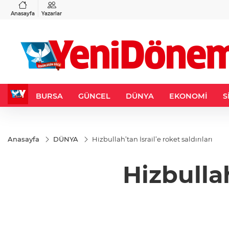
VND
GAU/TRY
6
%0,37
0,0018
%0,13
6.485,97
%-0,16
Anasayfa
Yazarlar
BURSA
GÜNCEL
DÜNYA
EKONOMİ
S
Anasayfa
DÜNYA
Hizbullah’tan İsrail’e roket saldırıları
Hizbullah