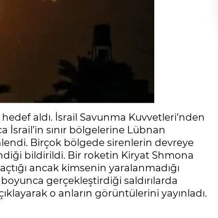
ile hedef aldı. İsrail Savunma Kuvvetleri’nden
 İsrail’in sınır bölgelerine Lübnan
nlendi. Birçok bölgede sirenlerin devreye
ndiği bildirildi. Bir roketin Kiryat Shmona
l açtığı ancak kimsenin yaralanmadığı
 boyunca gerçekleştirdiği saldırılarda
klayarak o anların görüntülerini yayınladı.