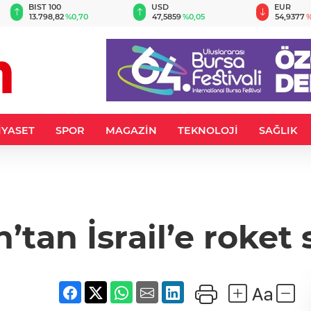
BIST 100
USD
EUR
13.798,82
%0,70
47,5859
%0,05
54,9377
%
İYASET
SPOR
MAGAZİN
TEKNOLOJİ
SAĞLIK
’tan İsrail’e roket s