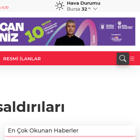
Hava Durumu
GBP
CHF
-0,10
64,1313
%0,11
58,5456
%-0,64
Bursa
32 °
RESMİ İLANLAR
aldırıları
En Çok Okunan Haberler