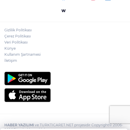
Gizlilik Politikası
Çerez Politikası
Veri Politikası
Künye
Kullanım Şartnamesi
İletişim
HABER YAZILIMI
ve TURKTICARET.NET projesidir Copyright© 2006-
2026 Tüm hakları saklıdır.