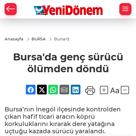
Zİ
Anasayfa
BURSA
Bursa'da
genç
sürücü
Bursa'da genç sürücü
ölümden
döndü
ölümden döndü
Bursa’nın İnegöl ilçesinde kontrolden
çıkan hafif ticari aracın köprü
korkuluklarını kırarak dere yatağına
uçtuğu kazada sürücü yaralandı.