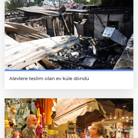
Alevlere teslim olan ev küle döndü