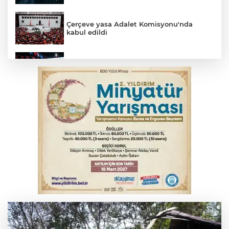
Çerçeve yasa Adalet Komisyonu'nda
kabul edildi
Fetih coşkusu Keles'e taşındı
İnegöl’de yangın paniği! Apartmana
sıçrayan alevler söndürüldü
6. Perseid Meteor Yağmuru Gözlem
Etkinliği Karacabey'de gökyüzü
tutkunlarını buluşturacak
Serbest piyasada döviz fiyatları