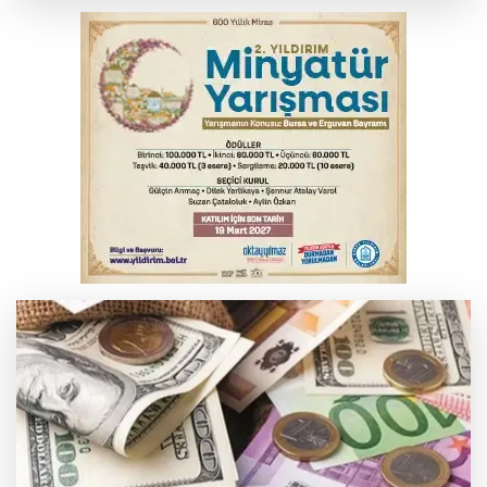
Osmangazi’de iş arayanlara destek
TOFAŞ Basketbol'da sağlık kontrolleri
başladı
Yargıtay’dan primle çalışanlara müjde
Bursa’da bugün hava nasıl olacak?