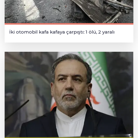
İki otomobil kafa kafaya çarpıştı: 1 ölü, 2 yaralı