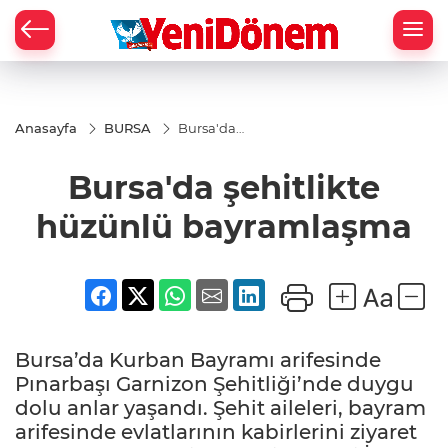
Zİ
Anasayfa
BURSA
Bursa'da
şehitlikte
hüzünlü
Bursa'da şehitlikte
bayramlaşma
hüzünlü bayramlaşma
Bursa’da Kurban Bayramı arifesinde
Pınarbaşı Garnizon Şehitliği’nde duygu
dolu anlar yaşandı. Şehit aileleri, bayram
arifesinde evlatlarının kabirlerini ziyaret