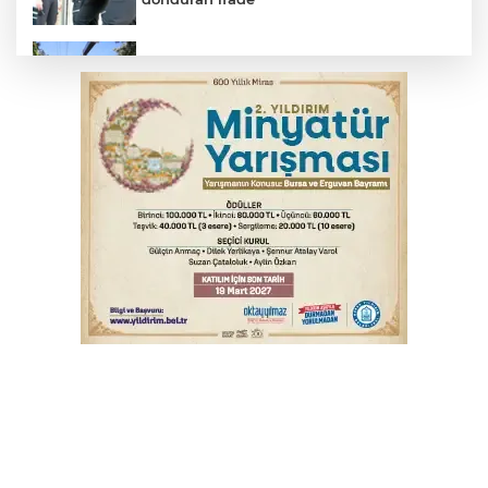
Osmangazi’de yeşil alanlar titizlikle
korunuyor
Başkan Dalgıç: Denizler halkındır
Bursa'da kontrolden çıkan araç orta
refüje çıktı
Bursa'da otomobil motosikletle çarpıştı:
2'si çocuk 3 yaralı