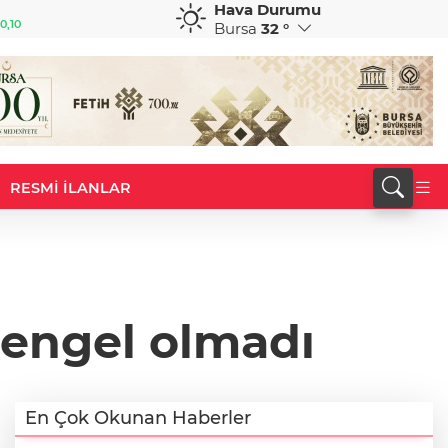
Hava Durumu
GBP
CHF
0,10
64,2178
%0,21
58,8381
%-0,15
Bursa
32 °
RESMİ İLANLAR
 engel olmadı
En Çok Okunan Haberler