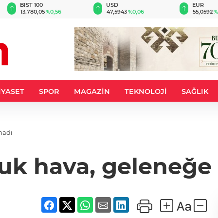
BIST 100
USD
EUR
13.780,05
%0,56
47,5943
%0,06
55,0592
%
İYASET
SPOR
MAGAZİN
TEKNOLOJİ
SAĞLIK
madı
uk hava, geleneğe