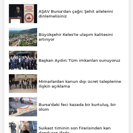
AŞAV Bursa'dan çağrı: Şehit ailelerini
dinlemelisiniz
Büyükşehir Keles'te ulaşım kalitesini
artırıyor
Başkan Aydın: Tüm imkanları sunuyoruz
Mimarlardan kanun dışı ücret taleplerine
ilişkin açıklama
Bursa'daki feci kazada bir kurtuluş, bir
ölüm
Suikast timinin son firarisinden kan
donduran ifade