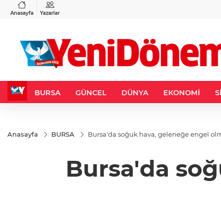
VND
GAU/TRY
6
%0,37
0,0018
%0,22
6.544,31
%0,74
Anasayfa
Yazarlar
BURSA
GÜNCEL
DÜNYA
EKONOMİ
S
Anasayfa
BURSA
Bursa'da soğuk hava, geleneğe engel ol
Bursa'da soğ