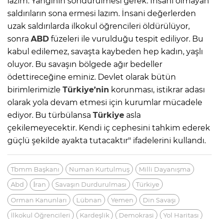
lazım. Yangının söndürülmesi gerek. İnsani olmayan
saldırıların sona ermesi lazım. İnsani değerlerden
uzak saldırılarda ilkokul öğrencileri öldürülüyor,
sonra
ABD
füzeleri ile vurulduğu tespit ediliyor. Bu
kabul edilemez, savaşta kaybeden hep kadın, yaşlı
oluyor. Bu savaşın bölgede ağır bedeller
ödettireceğine eminiz. Devlet olarak bütün
birimlerimizle
Türkiye’nin
korunması, istikrar adası
olarak yola devam etmesi için kurumlar mücadele
ediyor. Bu türbülansa
Türkiye
asla
çekilemeyecektir. Kendi iç cephesini tahkim ederek
güçlü şekilde ayakta tutacaktır" ifadelerini kullandı.
Tbmm Başkanı
Numan Kurtulmuş
Milli Dayanışma
Abd
İran
Savaşın Durdurulması
Türkiye
Orman Kanunları
Lübnan
Yemen
Din Savaşı
İlkokul Öğrencileri
Kardeşlik
Demokrasi
Yol Haritası