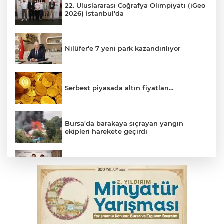
22. Uluslararası Coğrafya Olimpiyatı (iGeo
2026) İstanbul'da
Nilüfer'e 7 yeni park kazandırılıyor
Serbest piyasada altın fiyatları...
Bursa'da barakaya sıçrayan yangın
ekipleri harekete geçirdi
TOFAŞ Basketbol'da sağlık kontrolleri
başladı
Yargıtay’dan primle çalışanlara müjde