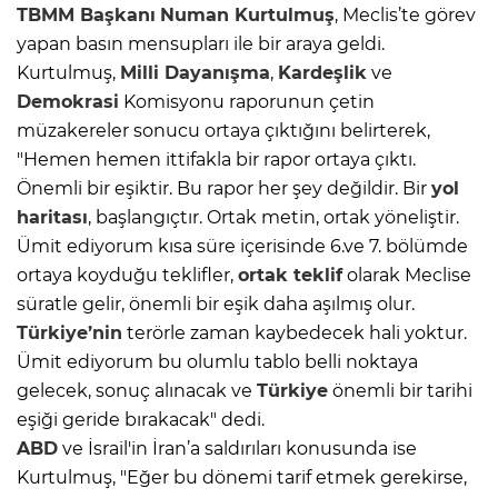
TBMM Başkanı
Numan Kurtulmuş
, Meclis’te görev
yapan basın mensupları ile bir araya geldi.
Kurtulmuş,
Milli Dayanışma
,
Kardeşlik
ve
Demokrasi
Komisyonu raporunun çetin
müzakereler sonucu ortaya çıktığını belirterek,
"Hemen hemen ittifakla bir rapor ortaya çıktı.
Önemli bir eşiktir. Bu rapor her şey değildir. Bir
yol
haritası
, başlangıçtır. Ortak metin, ortak yöneliştir.
Ümit ediyorum kısa süre içerisinde 6.ve 7. bölümde
ortaya koyduğu teklifler,
ortak teklif
olarak Meclise
süratle gelir, önemli bir eşik daha aşılmış olur.
Türkiye’nin
terörle zaman kaybedecek hali yoktur.
Ümit ediyorum bu olumlu tablo belli noktaya
gelecek, sonuç alınacak ve
Türkiye
önemli bir tarihi
eşiği geride bırakacak" dedi.
ABD
ve İsrail'in İran’a saldırıları konusunda ise
Kurtulmuş, "Eğer bu dönemi tarif etmek gerekirse,