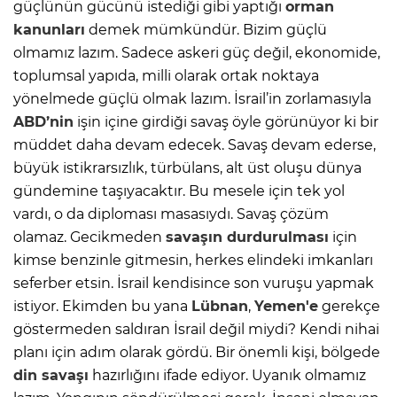
güçlünün gücünü istediği gibi yaptığı
orman
kanunları
demek mümkündür. Bizim güçlü
olmamız lazım. Sadece askeri güç değil, ekonomide,
toplumsal yapıda, milli olarak ortak noktaya
yönelmede güçlü olmak lazım. İsrail’in zorlamasıyla
ABD’nin
işin içine girdiği savaş öyle görünüyor ki bir
müddet daha devam edecek. Savaş devam ederse,
büyük istikrarsızlık, türbülans, alt üst oluşu dünya
gündemine taşıyacaktır. Bu mesele için tek yol
vardı, o da diploması masasıydı. Savaş çözüm
olamaz. Gecikmeden
savaşın durdurulması
için
kimse benzinle gitmesin, herkes elindeki imkanları
seferber etsin. İsrail kendisince son vuruşu yapmak
istiyor. Ekimden bu yana
Lübnan
,
Yemen'e
gerekçe
göstermeden saldıran İsrail değil miydi? Kendi nihai
planı için adım olarak gördü. Bir önemli kişi, bölgede
din savaşı
hazırlığını ifade ediyor. Uyanık olmamız