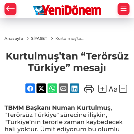
Zİ
Anasayfa
SİYASET
Kurtulmuş’tan
“Terörsüz
Türkiye”
Kurtulmuş’tan “Terörsüz
mesajı
Türkiye” mesajı
TBMM Başkanı
Numan Kurtulmuş
,
"Terörsüz Türkiye" sürecine ilişkin,
"Türkiye’nin terörle zaman kaybedecek
hali yoktur. Ümit ediyorum bu olumlu