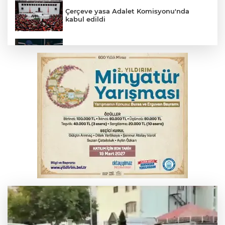
Çerçeve yasa Adalet Komisyonu'nda
kabul edildi
Bursa’da yasa dışı bahis operasyonu: 3
kişi tutuklandı
İnegöl’de yangın paniği! Apartmana
sıçrayan alevler söndürüldü
Serbest piyasada döviz fiyatları
Otomobil kanala uçtu: 2 yaralı