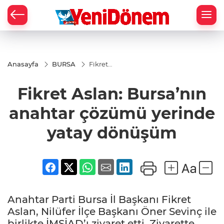
Zİ
Anasayfa
BURSA
Fikret
Aslan:
Bursa’nın
Fikret Aslan: Bursa’nın
anahtar
çözümü
yerinde
anahtar çözümü yerinde
yatay
dönüşüm
yatay dönüşüm
Anahtar Parti Bursa İl Başkanı Fikret
Aslan, Nilüfer İlçe Başkanı Öner Sevinç ile
birlikte İMSİAD’ı ziyaret etti. Ziyarette