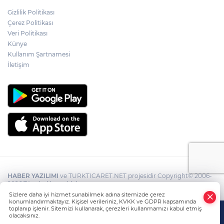
Gizlilik Politikası
Çerez Politikası
Veri Politikası
Künye
Kullanım Şartnamesi
İletişim
HABER YAZILIMI
ve TURKTICARET.NET projesidir Copyright© 2006-
2026 Tüm hakları saklıdır.
Sizlere daha iyi hizmet sunabilmek adına sitemizde çerez
konumlandırmaktayız. Kişisel verileriniz, KVKK ve GDPR kapsamında
toplanıp işlenir. Sitemizi kullanarak, çerezleri kullanmamızı kabul etmiş
olacaksınız.
Anasayfa
Haber Ara
Yazarlar