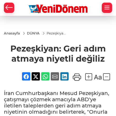
Zİ
Anasayfa
DÜNYA
Pezeşkiyan:
Geri adım
atmaya
Pezeşkiyan: Geri adım
niyetli
değiliz
atmaya niyetli değiliz
İran Cumhurbaşkanı Mesud Pezeşkiyan,
çatışmayı çözmek amacıyla ABD'ye
iletilen taleplerden geri adım atmaya
niyetinin olmadığını belirterek, "Onurla