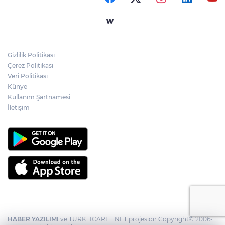
Gizlilik Politikası
Çerez Politikası
Veri Politikası
Künye
Kullanım Şartnamesi
İletişim
HABER YAZILIMI
ve TURKTICARET.NET projesidir Copyright© 2006-