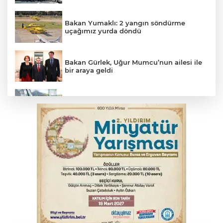
Bakan Yumaklı: 2 yangın söndürme
uçağımız yurda döndü
Bakan Gürlek, Uğur Mumcu’nun ailesi ile
bir araya geldi
Benzine dev indirim! Pompaya fiyatlarına
yansıyacak mı?
YENİ Parti Genel Başkanı Özel'den
Çerçeve Yasa yorumu
Serbest piyasada döviz fiyatları
Serbest piyasada altın fiyatları...