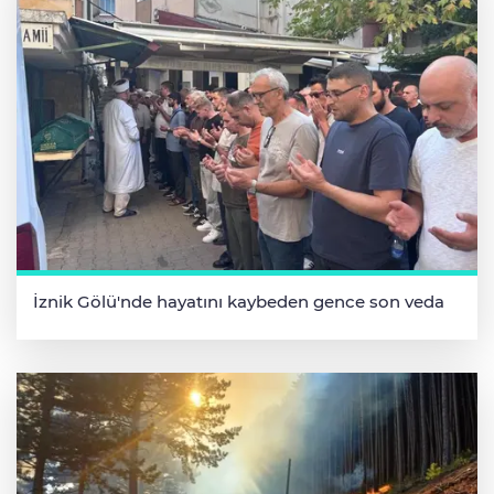
İznik Gölü'nde hayatını kaybeden gence son veda