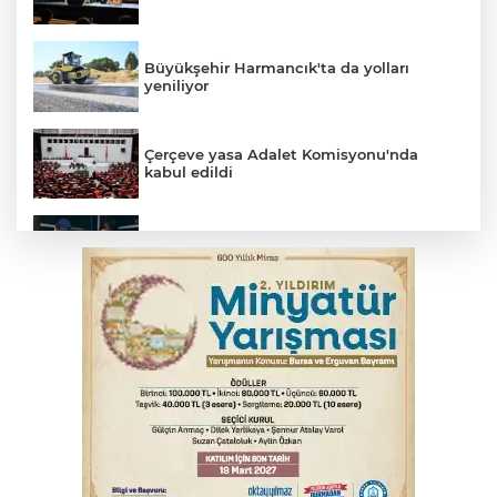
Büyükşehir Harmancık'ta da yolları
yeniliyor
Çerçeve yasa Adalet Komisyonu'nda
kabul edildi
Bursa’da yasa dışı bahis operasyonu: 3
kişi tutuklandı
İnegöl’de yangın paniği! Apartmana
sıçrayan alevler söndürüldü
Serbest piyasada döviz fiyatları