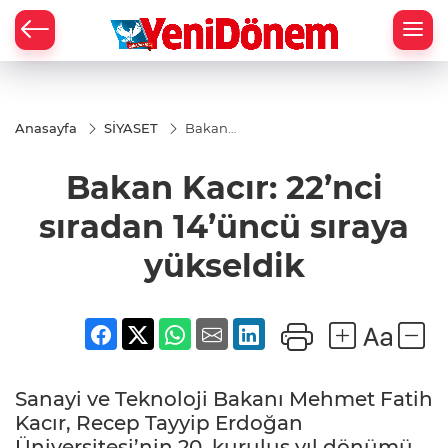
Zİ
Anasayfa
SİYASET
Bakan
Kacır:
22’nci
Bakan Kacır: 22’nci
sıradan
14’üncü
sıraya
sıradan 14’üncü sıraya
yükseldik
yükseldik
Sanayi ve Teknoloji Bakanı Mehmet Fatih
Kacır, Recep Tayyip Erdoğan
Üniversitesi’nin 20. kuruluş yıl dönümü