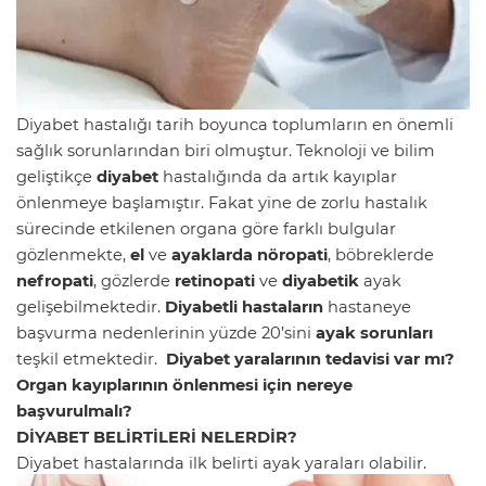
Diyabet hastalığı tarih boyunca toplumların en önemli
sağlık sorunlarından biri olmuştur. Teknoloji ve bilim
geliştikçe
diyabet
hastalığında da artık kayıplar
önlenmeye başlamıştır. Fakat yine de zorlu hastalık
sürecinde etkilenen organa göre farklı bulgular
gözlenmekte,
el
ve
ayaklarda
nöropati
, böbreklerde
nefropati
, gözlerde
retinopati
ve
diyabetik
ayak
gelişebilmektedir.
Diyabetli hastaların
hastaneye
başvurma nedenlerinin yüzde 20’sini
ayak sorunları
teşkil etmektedir.
Diyabet yaralarının tedavisi var mı?
Organ kayıplarının önlenmesi için nereye
başvurulmalı?
DİYABET BELİRTİLERİ NELERDİR?
Diyabet hastalarında ilk belirti ayak yaraları olabilir.