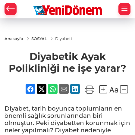
Zİ
Anasayfa
SOSYAL
Diyabetik
Ayak
Polikliniği
Diyabetik Ayak
ne işe
yarar?
Polikliniği ne işe yarar?
Diyabet, tarih boyunca toplumların en
önemli sağlık sorunlarından biri
olmuştur. Peki diyabetten korunmak için
neler yapılmalı? Diyabet nedeniyle