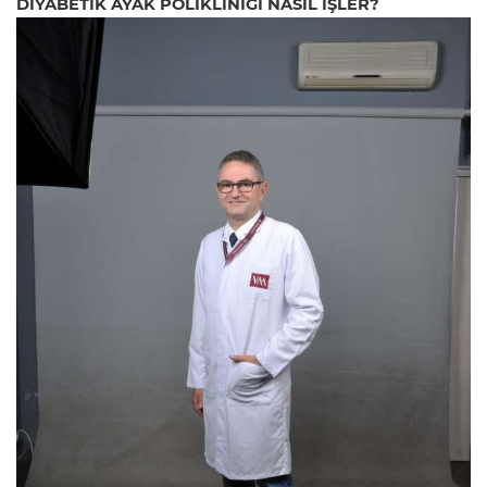
DİYABETİK AYAK POLİKLİNİĞİ NASIL İŞLER?