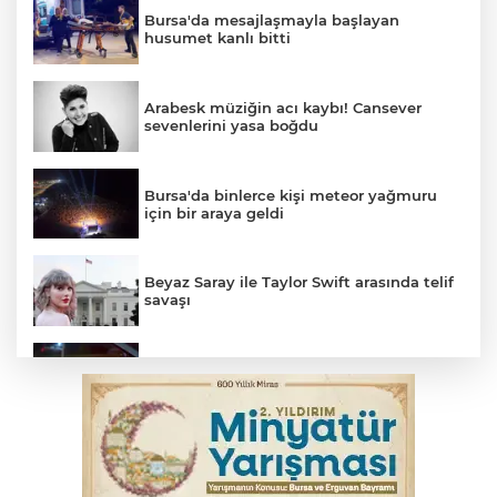
Bursa'da mesajlaşmayla başlayan
husumet kanlı bitti
Arabesk müziğin acı kaybı! Cansever
sevenlerini yasa boğdu
Bursa'da binlerce kişi meteor yağmuru
için bir araya geldi
Beyaz Saray ile Taylor Swift arasında telif
savaşı
Bursa’da drift atan sürücüye ceza yağdı
Bursa'da korkutan kazada 4 yaralı