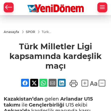
Zİ
Anasayfa
SPOR
Türk
Milletler Ligi
kapsamında
Türk Milletler Ligi
kardeşlik
maçı
kapsamında kardeşlik
maçı
Kazakistan’dan
gelen
Arlandar
U15
takımı
ile
Gençlerbirliği
U15 ekibi
Ankara’da
kardeşlik maçında karşı