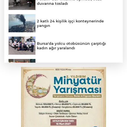
duvarına tosladı
2 katlı 24 kişilik işçi konteynerinde
yangın
Bursa'da yolcu otobüsünün çarptığı
kadın ağır yaralandı
Uludağ İçecek, 1. FC Nürnberg’in resmi
sponsoru oldu
Başkan Aydın Osmangazi’nin nabzını
sahada tuttu
Erguvan Bayramı minyatür sanatıyla
geleceğe taşınacak