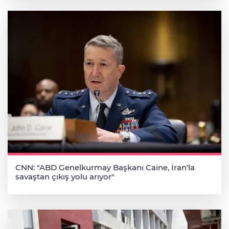
CNN: "ABD Genelkurmay Başkanı Caine, İran'la
savaştan çıkış yolu arıyor"