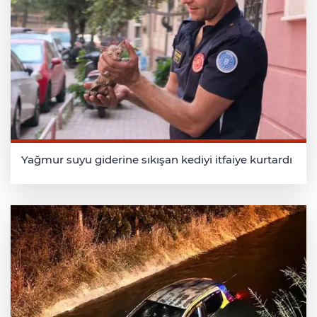
Yağmur suyu giderine sıkışan kediyi itfaiye kurtardı