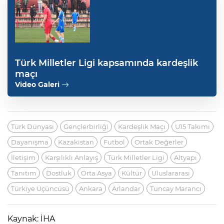
Türk Milletler Ligi kapsamında kardeşlik
maçı
Video Galeri
Türk Dünyası
Gençlerbirliği
Kardeşlik Maçı
U15 Takımı
Dayanışma
Kazakistan
Futbol
Ortak Değerler
İletişim
Karşılıklı Anlayış
Türk Milletler Ligi
Altyapı
Tanıtım
Dostluk
Orta Asya
Kültür
Uluslararası
Türkiye Üçüncüsü
Ankara
Arlandar
Tuncay Marancı
Kaynak: İHA