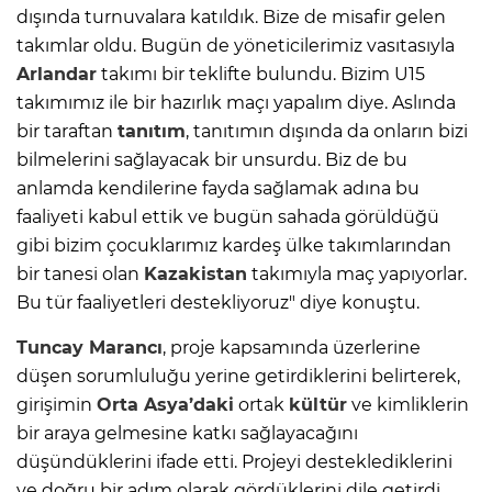
dışında turnuvalara katıldık. Bize de misafir gelen
takımlar oldu. Bugün de yöneticilerimiz vasıtasıyla
Arlandar
takımı bir teklifte bulundu. Bizim U15
takımımız ile bir hazırlık maçı yapalım diye. Aslında
bir taraftan
tanıtım
, tanıtımın dışında da onların bizi
bilmelerini sağlayacak bir unsurdu. Biz de bu
anlamda kendilerine fayda sağlamak adına bu
faaliyeti kabul ettik ve bugün sahada görüldüğü
gibi bizim çocuklarımız kardeş ülke takımlarından
bir tanesi olan
Kazakistan
takımıyla maç yapıyorlar.
Bu tür faaliyetleri destekliyoruz" diye konuştu.
Tuncay Marancı
, proje kapsamında üzerlerine
düşen sorumluluğu yerine getirdiklerini belirterek,
girişimin
Orta Asya’daki
ortak
kültür
ve kimliklerin
bir araya gelmesine katkı sağlayacağını
düşündüklerini ifade etti. Projeyi desteklediklerini
ve doğru bir adım olarak gördüklerini dile getirdi.