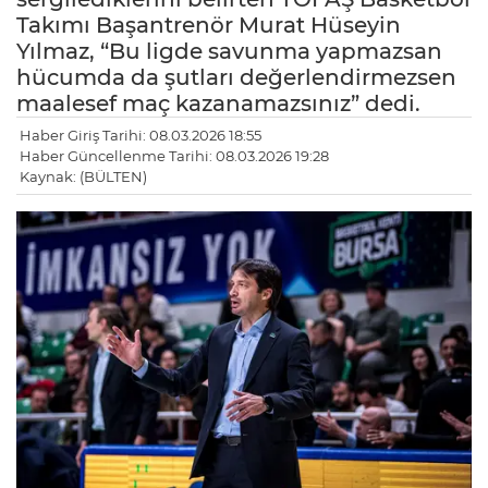
Takımı Başantrenör Murat Hüseyin
Yılmaz, “Bu ligde savunma yapmazsan
hücumda da şutları değerlendirmezsen
maalesef maç kazanamazsınız” dedi.
Haber Giriş Tarihi: 08.03.2026 18:55
Haber Güncellenme Tarihi: 08.03.2026 19:28
Kaynak: (BÜLTEN)