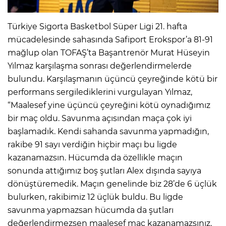
Türkiye Sigorta Basketbol Süper Ligi 21. hafta
mücadelesinde sahasında Safiport Erokspor’a 81-91
mağlup olan TOFAŞ’ta Başantrenör Murat Hüseyin
Yılmaz karşılaşma sonrası değerlendirmelerde
bulundu. Karşılaşmanın üçüncü çeyreğinde kötü bir
performans sergilediklerini vurgulayan Yılmaz,
“Maalesef yine üçüncü çeyreğini kötü oynadığımız
bir maç oldu. Savunma açısından maça çok iyi
başlamadık. Kendi sahanda savunma yapmadığın,
rakibe 91 sayı verdiğin hiçbir maçı bu ligde
kazanamazsın. Hücumda da özellikle maçın
sonunda attığımız boş şutları Alex dışında sayıya
dönüştüremedik. Maçın genelinde biz 28’de 6 üçlük
bulurken, rakibimiz 12 üçlük buldu. Bu ligde
savunma yapmazsan hücumda da şutları
değerlendirmezsen maalesef maç kazanamazsınız.