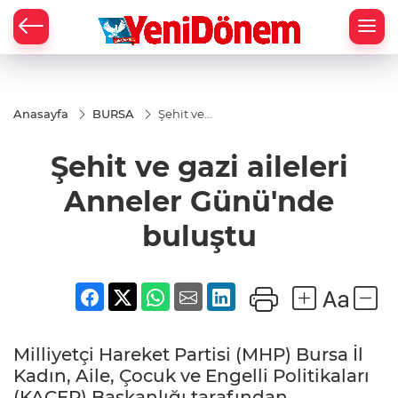
Zİ
Anasayfa
BURSA
Şehit ve
gazi
aileleri
Şehit ve gazi aileleri
Anneler
Günü'nde
buluştu
Anneler Günü'nde
buluştu
Milliyetçi Hareket Partisi (MHP) Bursa İl
Kadın, Aile, Çocuk ve Engelli Politikaları
(KAÇEP) Başkanlığı tarafından