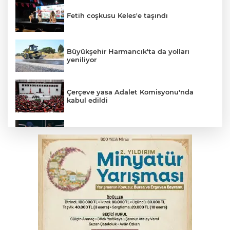
Fetih coşkusu Keles'e taşındı
Büyükşehir Harmancık'ta da yolları
yeniliyor
Çerçeve yasa Adalet Komisyonu'nda
kabul edildi
Bursa’da yasa dışı bahis operasyonu: 3
kişi tutuklandı
İnegöl’de yangın paniği! Apartmana
sıçrayan alevler söndürüldü
Serbest piyasada döviz fiyatları