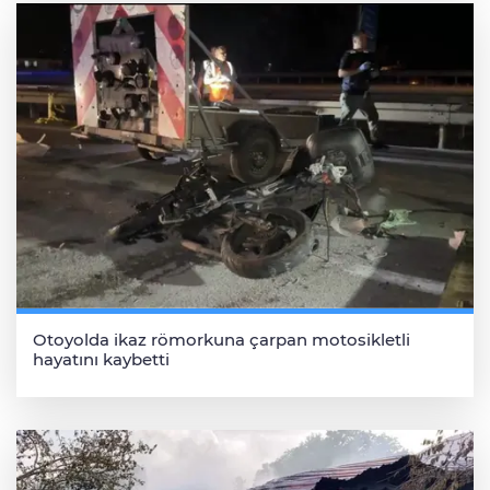
Otoyolda ikaz römorkuna çarpan motosikletli
hayatını kaybetti