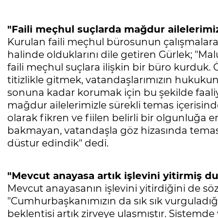
"Faili meçhul suçlarda mağdur ailelerimi
Kurulan faili meçhul bürosunun çalışmalara
halinde olduklarını dile getiren Gürlek; "
faili meçhul suçlara ilişkin bir büro kurduk.
titizlikle gitmek, vatandaşlarımızın hukukun
sonuna kadar korumak için bu şekilde faal
mağdur ailelerimizle sürekli temas içerisi
olarak fikren ve fiilen belirli bir olgunluğa
bakmayan, vatandaşla göz hizasında temas 
düstur edindik" dedi.
"Mevcut anayasa artık işlevini yitirmiş 
Mevcut anayasanın işlevini yitirdiğini de sö
"Cumhurbaşkanımızın da sık sık vurguladığı g
beklentisi artık zirveye ulaşmıştır. Sistemde