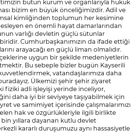
etimizin bütün kurum ve organlarıyla hukuk
ası bizim en büyük önceliğimizdir. Adil ve
urumsal kimliğinden toplumun her kesimine
 besleyen en önemli hayat damarlarından
unun varlığı devletin güçlü sütunlar
biridir. Cumhurbaşkanımızın da ifade ettiği
arını arayacağı en güçlü liman olmalıdır.
çeklerine uygun bir şekilde medeniyetlerin
mektir. Bu sebeple bizler bugün Kayserili
kuvvetlendirmek, vatandaşlarımıza daha
radayız. Ülkemizi şehir şehir ziyaret
iziki adli işleyişi yerinde inceliyor,
ini daha iyi bir seviyeye taşıyabilmek için
yret ve samimiyet içerisinde çalışmalarımızı
n hak ve özgürlükleriyle ilgili birlikte
bin yıllara dayanan kutlu devlet
erkezli kararlı duruşumuzu aynı hassasiyetle