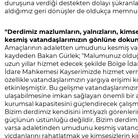
duruşuna verdiği destekten dolayı şükranla
aldığımız geri dönüşler de oldukça memnuniy
"Derdimiz mazlumların, yalnızların, kim
kesmiş vatandaşlarımızın gönlüne doku
Amaçlarının adaletten umudunu kesmiş v
kaydeden Bakan Gürlek; "Malumunuz oldu
uzun yıllar hizmet edecek şekilde Bölge İda
İdare Mahkemesi Kayserimizde hizmet verme
özellikle vatandaşlarımızın yargıya erişimi 
etkinleşmiştir. Bu gelişme vatandaşlarımızı
ulaşabilmesine imkan sağlayan önemli bir ad
kurumsal kapasitesini güçlendirecek çalışma
Bizim derdimiz kendisini imtiyazlı görenleri
güçlünün üstünlüğü değildir. Bizim derdimiz
varsa adaletinden umudunu kesmiş vatand
vicdanlarını rahatlatmak ve kimsesizlerin k