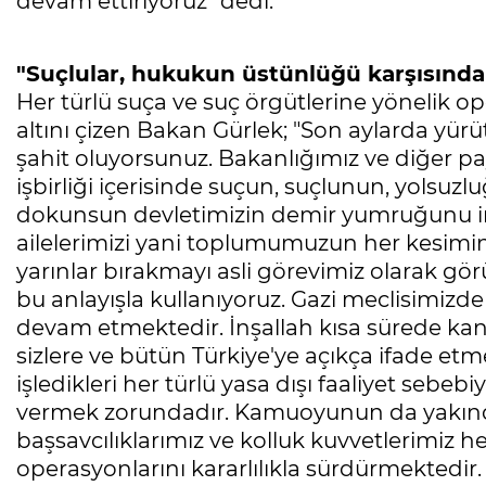
devam ettiriyoruz" dedi.
"Suçlular, hukukun üstünlüğü karşısınd
Her türlü suça ve suç örgütlerine yönelik o
altını çizen Bakan Gürlek; "Son aylarda y
şahit oluyorsunuz. Bakanlığımız ve diğer pa
işbirliği içerisinde suçun, suçlunun, yolsuz
dokunsun devletimizin demir yumruğunu indi
ailelerimizi yani toplumumuzun her kesimi
yarınlar bırakmayı asli görevimiz olarak gör
bu anlayışla kullanıyoruz. Gazi meclisimizde
devam etmektedir. İnşallah kısa sürede ka
sizlere ve bütün Türkiye'ye açıkça ifade etme
işledikleri her türlü yasa dışı faaliyet seb
vermek zorundadır. Kamuoyunun da yakında
başsavcılıklarımız ve kolluk kuvvetlerimiz he
operasyonlarını kararlılıkla sürdürmektedir.