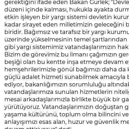
gerektiğini ifade eden Bakan Gürlek; "Devl
düzeni içinde kalması, hukukla ayakta durm
etkin işleyen bir yargı sistemi devletin k
kadar sirayet eden milletimizin geleceğini
biridir. Bağımsız ve tarafsız bir yargı kurum
üzerinde yükselmesinin temel şartlarından 
gibi yargı sistemimiz vatandaşlarımızın hakl
Bizim de görevimiz bu limanı çağımızın ger
beşiği olan bu kentte inşa etmeye devam et
hemşehrilerimizle gönül bağımızı daha da 
güçlü adalet hizmeti sunabilmek amacıyla bu
ediyor, bakanlığımızın sorumluluğu altındaki f
vatandaşlarımıza sunulan hizmetlerin niteliğ
mesai arkadaşlarımızla birlikte büyük bir ga
yürütüyoruz. Vatandaşlarımızın doğuştan gele
yaşama kültürünü, toplum olma bilincini ve 
anlayışımızı esas alan, huzur ve güvenlik m