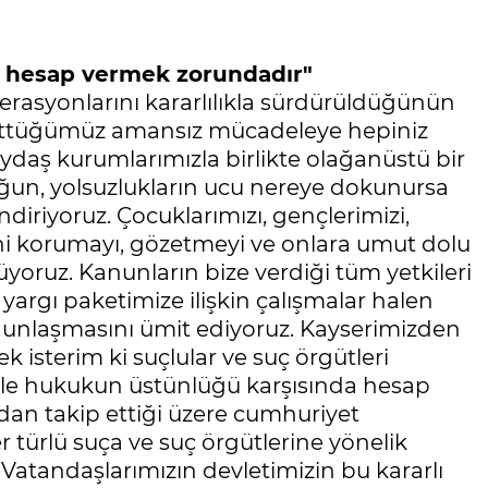
a hesap vermek zorundadır"
perasyonlarını kararlılıkla sürdürüldüğünün
ürüttüğümüz amansız mücadeleye hepiniz
ydaş kurumlarımızla birlikte olağanüstü bir
luğun, yolsuzlukların ucu nereye dokunursa
riyoruz. Çocuklarımızı, gençlerimizi,
ni korumayı, gözetmeyi ve onlara umut dolu
üyoruz. Kanunların bize verdiği tüm yetkileri
 yargı paketimize ilişkin çalışmalar halen
nunlaşmasını ümit ediyoruz. Kayserimizden
k isterim ki suçlular ve suç örgütleri
ebiyle hukukun üstünlüğü karşısında hesap
n takip ettiği üzere cumhuriyet
r türlü suça ve suç örgütlerine yönelik
 Vatandaşlarımızın devletimizin bu kararlı