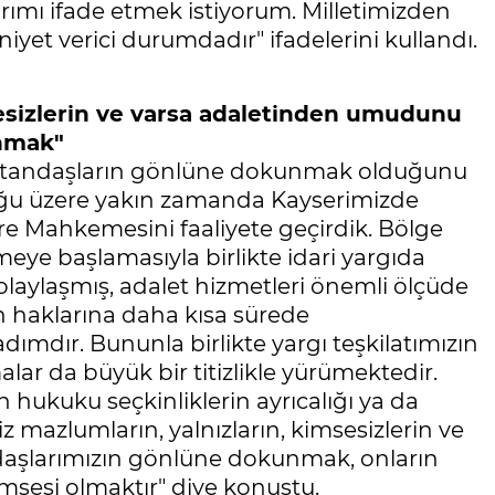
rımı ifade etmek istiyorum. Milletimizden
et verici durumdadır" ifadelerini kullandı.
sesizlerin ve varsa adaletinden umudunu
nmak"
atandaşların gönlüne dokunmak olduğunu
ğu üzere yakın zamanda Kayserimizde
re Mahkemesini faaliyete geçirdik. Bölge
ye başlamasıyla birlikte idari yargıda
kolaylaşmış, adalet hizmetleri önemli ölçüde
n haklarına daha kısa sürede
ımdır. Bununla birlikte yargı teşkilatımızın
lar da büyük bir titizlikle yürümektedir.
n hukuku seçkinliklerin ayrıcalığı ya da
 mazlumların, yalnızların, kimsesizlerin ve
aşlarımızın gönlüne dokunmak, onların
imsesi olmaktır" diye konuştu.