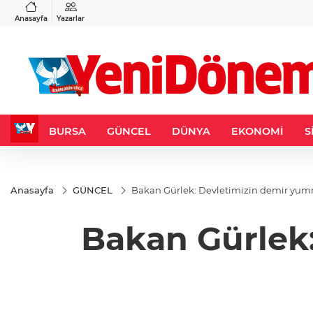
VND
GAU/TRY
3
%-0,22
0,0018
%0,32
6.660,55
%2,59
Anasayfa
Yazarlar
BURSA
GÜNCEL
DÜNYA
EKONOMİ
S
Anasayfa
GÜNCEL
Bakan Gürlek: Devletimizin demir yum
Bakan Gürlek