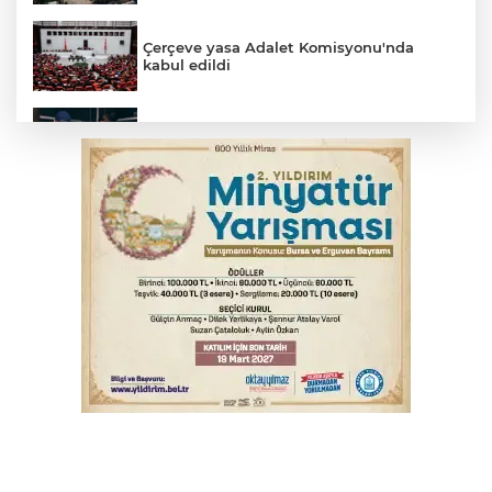
Çerçeve yasa Adalet Komisyonu'nda
kabul edildi
Bursa’da yasa dışı bahis operasyonu: 3
kişi tutuklandı
Büyükşehir Harmancık'ta da yolları
yeniliyor
İnegöl’de yangın paniği! Apartmana
sıçrayan alevler söndürüldü
Fetih coşkusu Keles'e taşındı