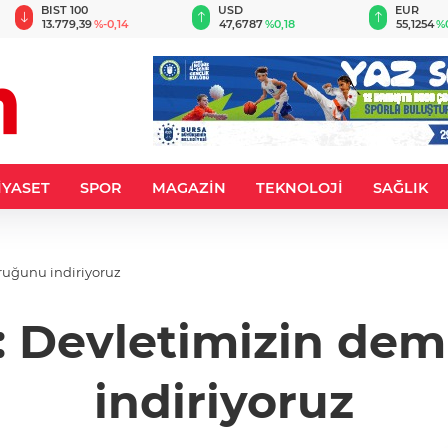
BIST 100
USD
EUR
13.779,39
%-0,14
47,6787
%0,18
55,1254
%
İYASET
SPOR
MAGAZİN
TEKNOLOJİ
SAĞLIK
ruğunu indiriyoruz
: Devletimizin de
indiriyoruz