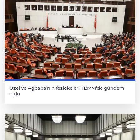
Özel ve Ağbaba’nın fezlekeleri TBMM’de gündem
oldu