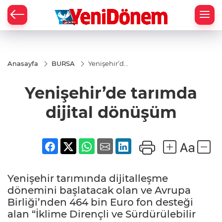
Zİ
Anasayfa
BURSA
Yenişehir’de
tarımda
dijital
Yenişehir’de tarımda
dönüşüm
dijital dönüşüm
Yenişehir tarımında dijitalleşme
dönemini başlatacak olan ve Avrupa
Birliği’nden 464 bin Euro fon desteği
alan “İklime Dirençli ve Sürdürülebilir