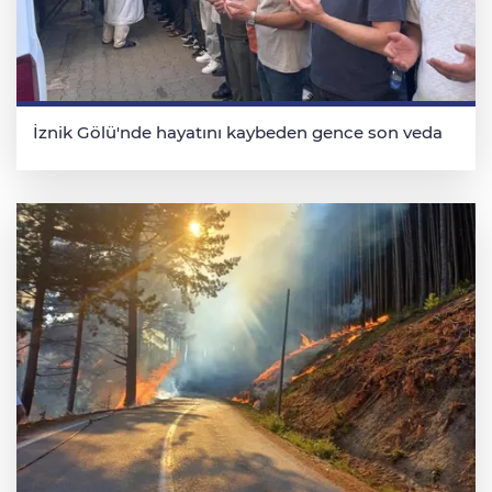
İznik Gölü'nde hayatını kaybeden gence son veda