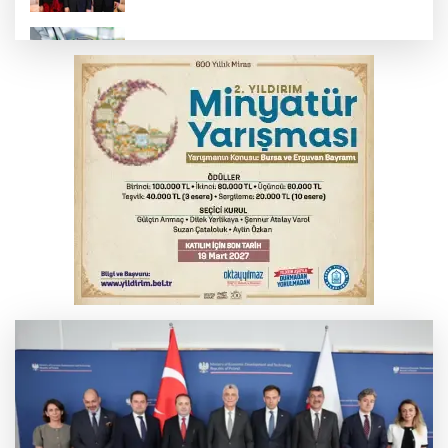
Benzine dev indirim! Pompaya fiyatlarına
yansıyacak mı?
YENİ Parti Genel Başkanı Özel'den
Çerçeve Yasa yorumu
Serbest piyasada döviz fiyatları
Serbest piyasada altın fiyatları...