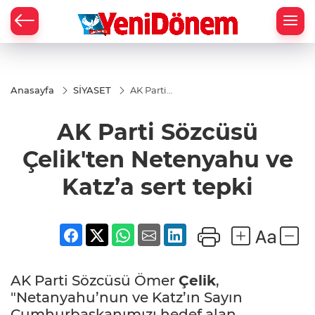
Zİ
Anasayfa
SİYASET
AK Parti
Sözcüsü
Çelik'ten
AK Parti Sözcüsü
Netenyahu
ve Katz’a
sert tepki
Çelik'ten Netenyahu ve
Katz’a sert tepki
AK Parti Sözcüsü Ömer
Çelik
,
"Netanyahu’nun ve Katz’ın Sayın
Cumhurbaşkanımızı hedef alan