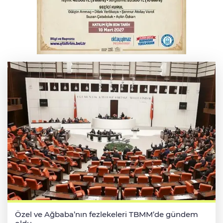
Osmangazi’de kaldırım işgaline geçit yok
Serbest piyasada altın fiyatları...
Özel ve Ağbaba’nın fezlekeleri TBMM’de gündem