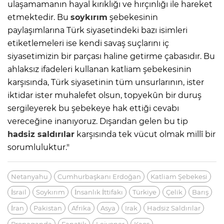
ulaşamamanın hayal kırıklığı ve hırçınlığı ile hareket
etmektedir. Bu
soykırım
şebekesinin
paylaşımlarına Türk siyasetindeki bazı isimleri
etiketlemeleri ise kendi savaş suçlarını iç
siyasetimizin bir parçası haline getirme çabasıdır. Bu
ahlaksız ifadeleri kullanan katliam şebekesinin
karşısında, Türk siyasetinin tüm unsurlarının, ister
iktidar ister muhalefet olsun, topyekûn bir duruş
sergileyerek bu şebekeye hak ettiği cevabı
vereceğine inanıyoruz. Dışarıdan gelen bu tip
hadsiz saldırılar
karşısında tek vücut olmak millî bir
sorumluluktur."
Netanyahu
Cumhurbaşkanı Erdoğan
Katliam Şebekesi
İsrail
Soykırım
İnsanlık İttifakı
Türkiye
Çelik
Barış
İran
Pakistan
Afrika
Asya
Irak
Hadsiz Saldırılar
Propaganda
Fanatik
Lejyoner
Kaos