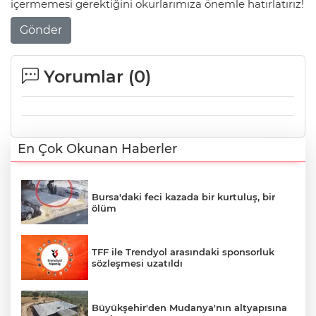
içermemesi gerektiğini okurlarımıza önemle hatırlatırız!
Gönder
Yorumlar (
0
)
En Çok Okunan Haberler
Bursa'daki feci kazada bir kurtuluş, bir
ölüm
TFF ile Trendyol arasındaki sponsorluk
sözleşmesi uzatıldı
Büyükşehir'den Mudanya'nın altyapısına