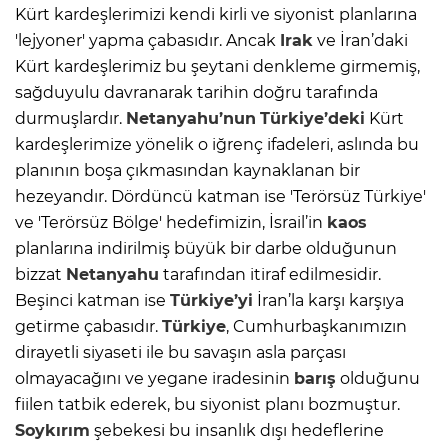
Kürt kardeşlerimizi kendi kirli ve siyonist planlarına
'lejyoner' yapma çabasıdır. Ancak
Irak
ve İran’daki
Kürt kardeşlerimiz bu şeytani denkleme girmemiş,
sağduyulu davranarak tarihin doğru tarafında
durmuşlardır.
Netanyahu’nun
Türkiye’deki
Kürt
kardeşlerimize yönelik o iğrenç ifadeleri, aslında bu
planının boşa çıkmasından kaynaklanan bir
hezeyandır. Dördüncü katman ise 'Terörsüz Türkiye'
ve 'Terörsüz Bölge' hedefimizin, İsrail’in
kaos
planlarına indirilmiş büyük bir darbe olduğunun
bizzat
Netanyahu
tarafından itiraf edilmesidir.
Beşinci katman ise
Türkiye’yi
İran’la karşı karşıya
getirme çabasıdır.
Türkiye
, Cumhurbaşkanımızın
dirayetli siyaseti ile bu savaşın asla parçası
olmayacağını ve yegane iradesinin
barış
olduğunu
fiilen tatbik ederek, bu siyonist planı bozmuştur.
Soykırım
şebekesi bu insanlık dışı hedeflerine