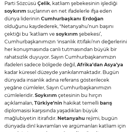
Parti Sözcüsü
Çelik
, katliam şebekesinin işlediği
soykırım
suçlarının en net ifadelerle ifşa eden
dünya liderinin
Cumhurbaşkanı Erdoğan
olduğunu kaydederek, "Netanyahu’nun başını
çektiği bu ‘katliam ve
soykırım
şebekesi’,
Cumhurbaşkanımızın 'insanlık ittifakı’nın değerlerini
her konuşmasında canlı tutmasından büyük bir
rahatsızlık duyuyor. Sayın Cumhurbaşkanımızın
ifadeleri sadece bölgede değil,
Afrika’dan
Asya’ya
kadar küresel düzeyde yankılanmaktadır. Bugün
dünyada insanlık adına referans gösterilecek
yegâne cümleler, Sayın Cumhurbaşkanımızın
cümleleridir.
Soykırım
çetesinin bu hırçın
açıklamaları,
Türkiye’nin
hakikat temelli
barış
diplomasisi karşısında yaşadıkları büyük
mağlubiyetin itirafıdır.
Netanyahu
rejimi, bugün
dünyada dinî kavramları ve argümanları katliam için