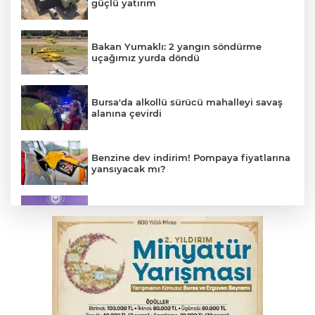
güçlü yatırım
Bakan Yumaklı: 2 yangın söndürme
uçağımız yurda döndü
Bursa'da alkollü sürücü mahalleyi savaş
alanına çevirdi
Benzine dev indirim! Pompaya fiyatlarına
yansıyacak mı?
MSB: YAŞ kararları devletimize ve
milletimize hayırlı olsun
Serbest piyasada döviz fiyatları