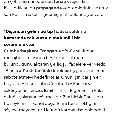
en çok istismar eden, en
fanatik
rejimdir.
Kullandıkları bu
propaganda
yöntemlerinin ise artık
son kullanma tarihi geçmiştir" ifadelerine yer verdi.
"Dışarıdan gelen bu tip
hadsiz saldırılar
karşısında tek vücut olmak millî bir
sorumluluktur"
Cumhurbaşkanı Erdoğan’a
dönük saldırgan
mesajların arkasında beş temel katman
bulunduğunu aktaran
Çelik
, şu ifadelere yer verdi:
"Birincisi,
Pakistan’daki
kritik
barış
görüşmelerini
sabote etmeyi hedefliyorlar. Onun için barışın en
büyük destekçisi olan Cumhurbaşkanımıza
saldırıyorlar. İkincisi, İsrail’in 'Batı değerlerinin kalesi'
olduğu yalanının çökmesidir. Zira hiçbir Batılı lider
bu soykırımın kendi değerlerini temsil ettiğini
söyleyemeyecektir. Üçüncü katman ise bölgedeki